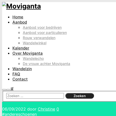
Home
Aanbod
Aanbod voor bedrijven
Aanbod voor particulieren
Rouw verwandelen
Wandelwinkel
Kalender
Over Moviganta
Wandelecho
De vrouw achter Moviganta
Wandelzin
FAQ
Contact
🛒
Zoeken
Hoofdmenu
06/09/2022
door
Christine
0
#andereschoenen