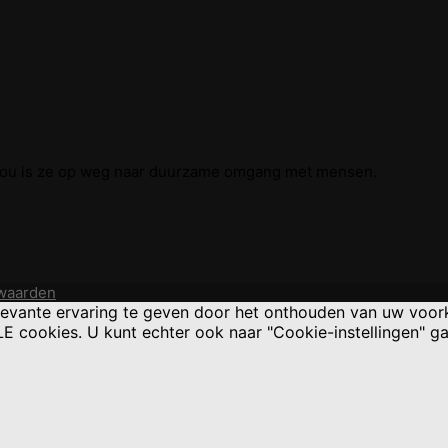
 jou is ze op weg naar duurzame omgang met mensen.
waarden
levante ervaring te geven door het onthouden van uw voor
LLE cookies. U kunt echter ook naar "Cookie-instellingen"