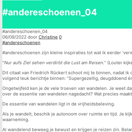
#andereschoenen_04
#andereschoenen_04
06/09/2022
door
Christine
0
#andereschoenen
#andereschoenen zijn kleine inspiraties tot wat ik eerder ‘
“
Nur aufs Ziel sehen verdirbt die Lust am Reisen.
” (Louter kij
Dit citaat van Friedrich Rückert schoot mij te binnen, nadat 
volgend leuk berichtje binnen: “Supergezellig, deugddoend én 
Ongetwijfeld ken je de vele troeven van wandelen. Je weet da
over de essentie van wandelen nagedacht? Wat precies maakt
De essentie van wandelen ligt in de vrijheidsbeleving.
Als je wandelt, beschik je autonoom over ruimte en tijd. Je kij
waarneming.
Al wandelend beweeg je bewust en krijgen je reizen zin. Belan