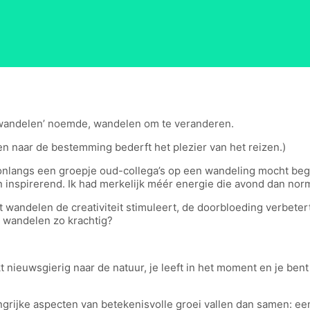
verwandelen’ noemde, wandelen om te veranderen.
ken naar de bestemming bederft het plezier van het reizen.)
ik onlangs een groepje oud-collega’s op een wandeling mocht bege
inspirerend. Ik had merkelijk méér energie die avond dan norma
t wandelen de creativiteit stimuleert, de doorbloeding verbete
 wandelen zo krachtig?
kt nieuwsgierig naar de natuur, je leeft in het moment en je bent
grijke aspecten van betekenisvolle groei vallen dan samen: een 