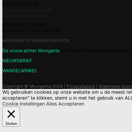
+32 477 90 16 81
christine@moviganta.be
https://moviganta.be
BTW BE0777.545.961
IBAN BE91 9734 2026 6476
MOVIGANTA WANDELMENTOR
De vrouw achter Moviganta
is Christine Fettweis. Samen met
NIEUWSBRIEF
WANDELWINKEL
Copyright © Moviganta 2026 |
Privacybeleid
|
Algemene voor
Wij gebruiken cookies op onze website om u de meest re
accepteren" te klikken, stemt u in met het gebruik van A
Cookie Instellingen
Alles Accepteren
Sluiten